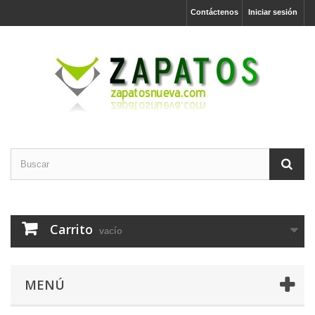
Contáctenos
Iniciar sesión
Carrito
vacío
MENÚ