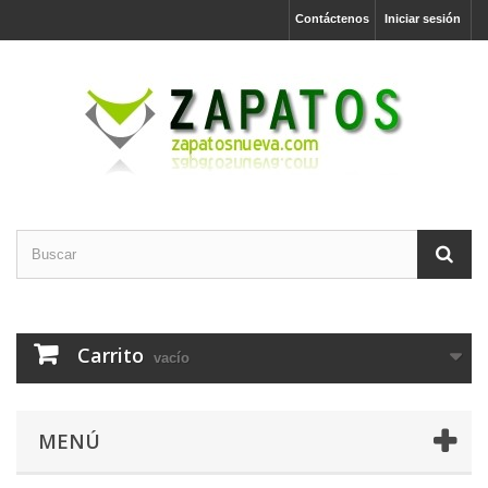
Contáctenos
Iniciar sesión
Carrito
vacío
MENÚ