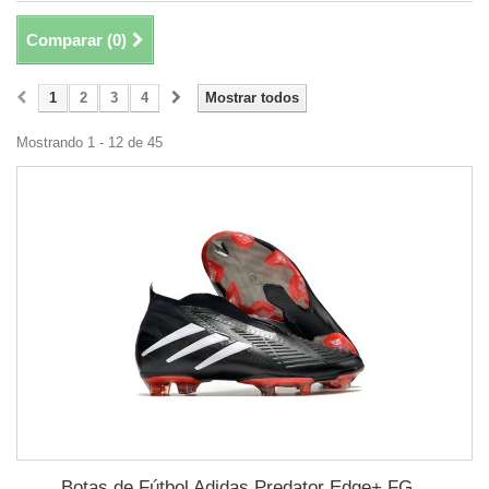
Comparar (
0
)
1
2
3
4
Mostrar todos
Mostrando 1 - 12 de 45
Botas de Fútbol Adidas Predator Edge+ FG...