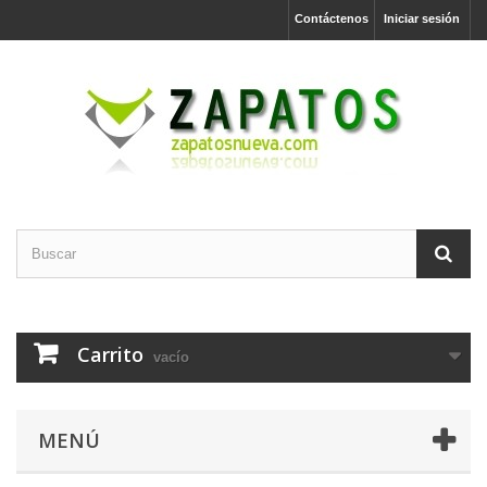
Contáctenos
Iniciar sesión
Carrito
vacío
MENÚ