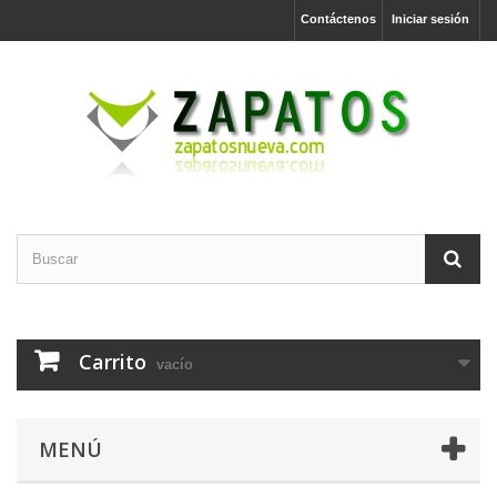
Contáctenos
Iniciar sesión
Carrito
vacío
MENÚ