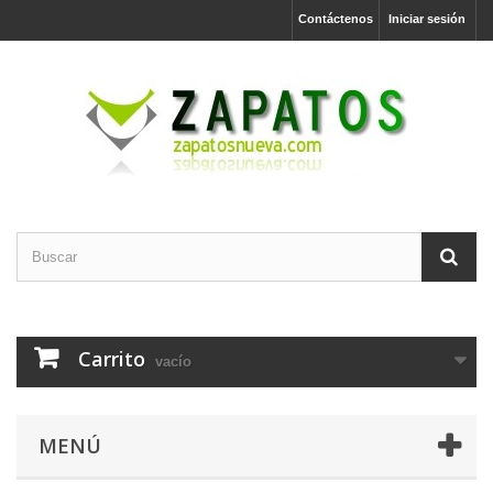
Contáctenos
Iniciar sesión
Carrito
vacío
MENÚ