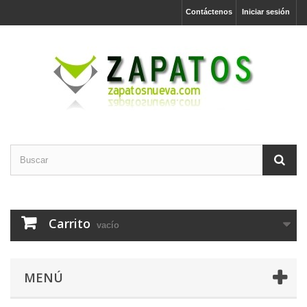
Contáctenos
Iniciar sesión
Carrito
vacío
MENÚ