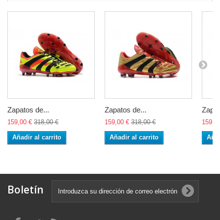
Zapatos de...
Zapatos de...
Zapat
159,00 €
318,00 €
159,00 €
318,00 €
159,0
Añadir al carrito
Añadir al carrito
Añad
Boletín