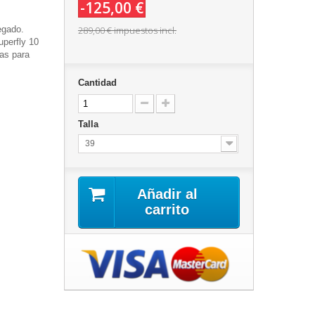
-125,00 €
egado.
289,00 €
impuestos incl.
uperfly 10
das para
Cantidad
Talla
39
Añadir al
carrito