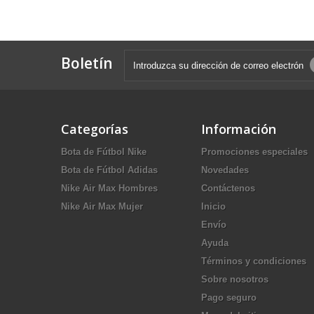
Boletín
Categorías
Información
Bota de Fútbol Nike
Promociones especiales
Bota de Fútbol Adidas
Novedades
Nike Air Max Hombres
Contáctenos
Nike Air Max Mujer
Inicio
Envío
Ayuda
Términos y condiciones
Sobre nosotros
Pago seguro