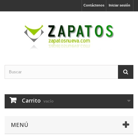
Contáctenos
Iniciar sesión
Carrito
vacío
MENÚ